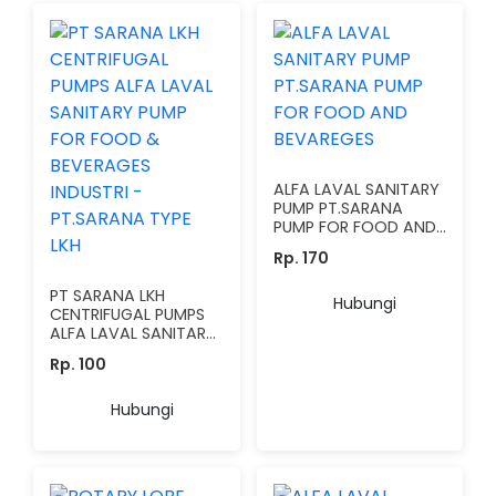
Cross pump untuk memenuhi kebutuhan teknis yang
spesifik. Didukung oleh tim profesional
yang berpengalaman, PT Sarana Pump siap
mendukung kemajuan infrastruktur nasional serta
sektor manufaktur, otomotif, dan konstruksi di seluruh
ALFA LAVAL SANITARY
wilayah Nusantara dengan layanan purna
PUMP PT.SARANA
jual yang terintegrasi.
PUMP FOR FOOD AND
BEVAREGES
Rp. 170
PT SARANA LKH
Hubungi
CENTRIFUGAL PUMPS
ALFA LAVAL SANITARY
PUMP FOR FOOD &
Rp. 100
BEVERAGES INDUSTRI -
PT.SARANA TYPE LKH
Hubungi