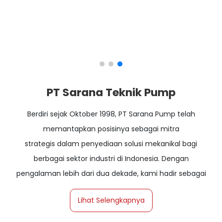
PT Sarana Teknik Pump
Berdiri sejak Oktober 1998, PT Sarana Pump telah
memantapkan posisinya sebagai mitra
strategis dalam penyediaan solusi mekanikal bagi
berbagai sektor industri di Indonesia. Dengan
pengalaman lebih dari dua dekade, kami hadir sebagai
distributor dan agen terkemuka yang
Lihat Selengkapnya
mengkhususkan diri pada distribusi electric motor dan
sistem pompa berkualitas tinggi.